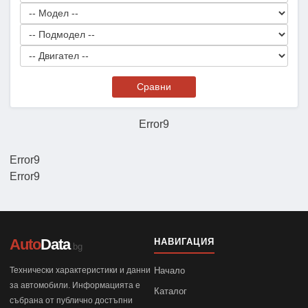
Сравни
Error9
Error9
Error9
Auto
Data
НАВИГАЦИЯ
.bg
Технически характеристики и данни
Начало
за автомобили. Информацията е
Каталог
събрана от публично достъпни