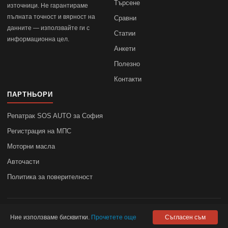
Търсене
източници. Не гарантираме
пълната точност и вярност на
Сравни
данните — използвайте ги с
Статии
информационна цел.
Анкети
Полезно
Контакти
ПАРТНЬОРИ
Репатрак SOS AUTO за София
Регистрация на МПС
Моторни масла
Авточасти
Политика за поверителност
© 2010–2026
autodata.bg
—
Поверителност
Ние използваме бисквитки.
Прочетете още
Съгласен съм
autodata.bg не носи отговорност за точността на данните.