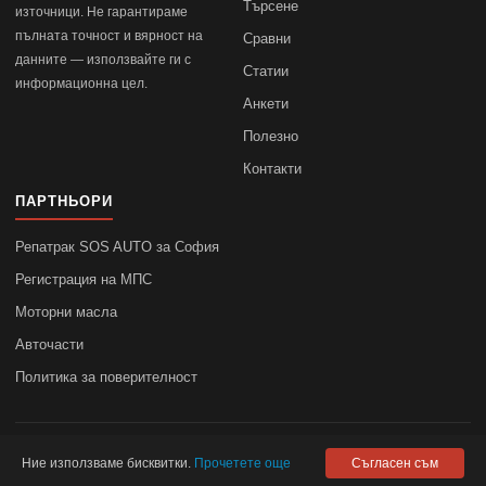
Търсене
източници. Не гарантираме
пълната точност и вярност на
Сравни
данните — използвайте ги с
Статии
информационна цел.
Анкети
Полезно
Контакти
ПАРТНЬОРИ
Репатрак SOS AUTO за София
Регистрация на МПС
Моторни масла
Авточасти
Политика за поверителност
© 2010–2026
autodata.bg
—
Поверителност
Ние използваме бисквитки.
Прочетете още
Съгласен съм
autodata.bg не носи отговорност за точността на данните.