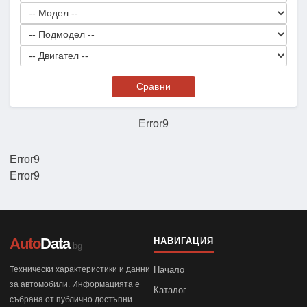
Сравни
Error9
Error9
Error9
Auto
Data
НАВИГАЦИЯ
.bg
Технически характеристики и данни
Начало
за автомобили. Информацията е
Каталог
събрана от публично достъпни