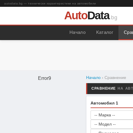
autodata.bg — технически характеристики на автомобили
Auto
Data
.bg
Начало
Kаталог
Сра
Начало
› Сравнение
Error9
СРАВНЕНИЕ
НА АВ
Автомобил 1