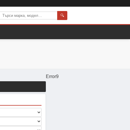
🔍
Error9