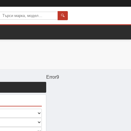
🔍
Error9