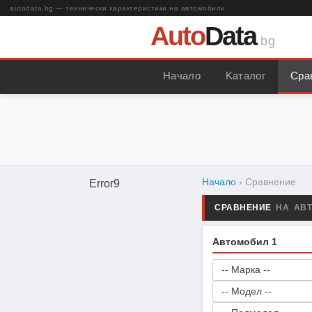
autodata.bg — технически характеристики на автомобили
Auto
Data
.bg
Начало
Kаталог
Сра
Начало
› Сравнение
Error9
СРАВНЕНИЕ
НА АВ
Автомобил 1