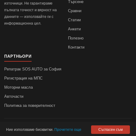
Търсене
източници. Не гарантираме
пълната точност и вярност на
Сравни
данните — използвайте ги с
Статии
информационна цел.
Анкети
Полезно
Контакти
ПАРТНЬОРИ
Репатрак SOS AUTO за София
Регистрация на МПС
Моторни масла
Авточасти
Политика за поверителност
© 2010–2026
autodata.bg
—
Поверителност
Ние използваме бисквитки.
Прочетете още
Съгласен съм
autodata.bg не носи отговорност за точността на данните.