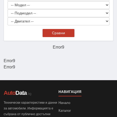
Сравни
Error9
Error9
Error9
Auto
Data
НАВИГАЦИЯ
.bg
Технически характеристики и данни
Начало
за автомобили. Информацията е
Каталог
събрана от публично достъпни