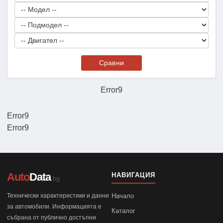
Сравни
Error9
Error9
Error9
Auto
Data
НАВИГАЦИЯ
.bg
Технически характеристики и данни
Начало
за автомобили. Информацията е
Каталог
събрана от публично достъпни