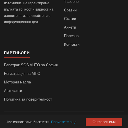
Търсене
източници. Не гарантираме
пълната точност и вярност на
Сравни
данните — използвайте ги с
Статии
информационна цел.
Анкети
Полезно
Контакти
ПАРТНЬОРИ
Репатрак SOS AUTO за София
Регистрация на МПС
Моторни масла
Авточасти
Политика за поверителност
© 2010–2026
autodata.bg
—
Поверителност
Ние използваме бисквитки.
Прочетете още
Съгласен съм
autodata.bg не носи отговорност за точността на данните.