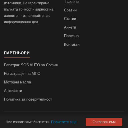
Търсене
източници. Не гарантираме
пълната точност и вярност на
Сравни
данните — използвайте ги с
Статии
информационна цел.
Анкети
Полезно
Контакти
ПАРТНЬОРИ
Репатрак SOS AUTO за София
Регистрация на МПС
Моторни масла
Авточасти
Политика за поверителност
© 2010–2026
autodata.bg
—
Поверителност
Ние използваме бисквитки.
Прочетете още
Съгласен съм
autodata.bg не носи отговорност за точността на данните.