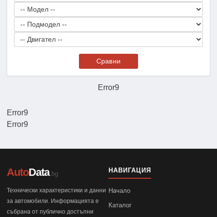
Сравни
Error9
Error9
Error9
Auto
Data
НАВИГАЦИЯ
.bg
Технически характеристики и данни
Начало
за автомобили. Информацията е
Каталог
събрана от публично достъпни