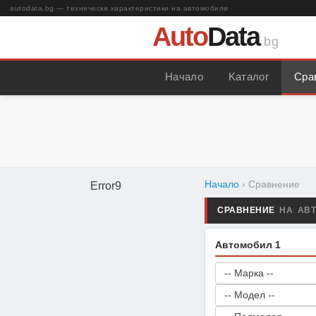
autodata.bg — технически характеристики на автомобили
Auto
Data
.bg
Начало
Kаталог
Сра
Начало
› Сравнение
Error9
СРАВНЕНИЕ
НА АВ
Автомобил 1