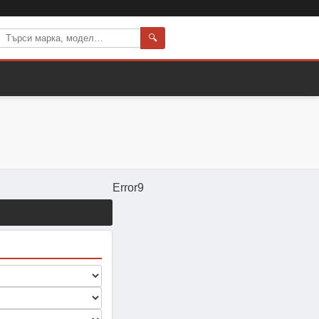
🔍
Error9