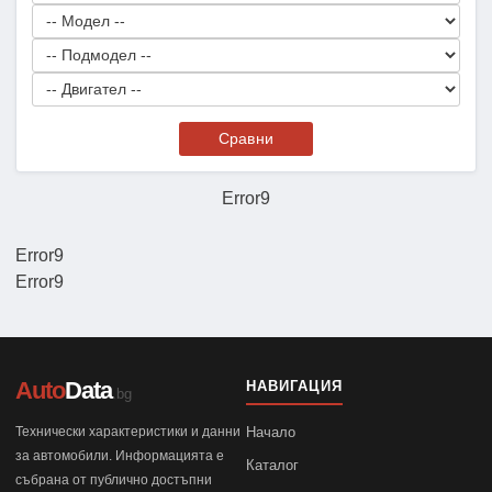
Сравни
Error9
Error9
Error9
Auto
Data
НАВИГАЦИЯ
.bg
Технически характеристики и данни
Начало
за автомобили. Информацията е
Каталог
събрана от публично достъпни