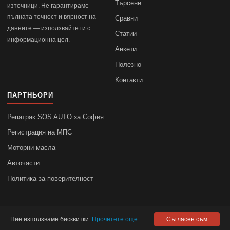
Търсене
източници. Не гарантираме
пълната точност и вярност на
Сравни
данните — използвайте ги с
Статии
информационна цел.
Анкети
Полезно
Контакти
ПАРТНЬОРИ
Репатрак SOS AUTO за София
Регистрация на МПС
Моторни масла
Авточасти
Политика за поверителност
© 2010–2026
autodata.bg
—
Поверителност
Ние използваме бисквитки.
Прочетете още
Съгласен съм
autodata.bg не носи отговорност за точността на данните.