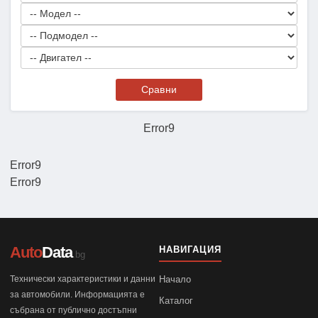
Сравни
Error9
Error9
Error9
Auto
Data
НАВИГАЦИЯ
.bg
Технически характеристики и данни
Начало
за автомобили. Информацията е
Каталог
събрана от публично достъпни