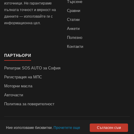
Търсене
източници. Не гарантираме
пълната точност и вярност на
Сравни
данните — използвайте ги с
Статии
информационна цел.
Анкети
Полезно
Контакти
ПАРТНЬОРИ
Репатрак SOS AUTO за София
Регистрация на МПС
Моторни масла
Авточасти
Политика за поверителност
© 2010–2026
autodata.bg
—
Поверителност
Ние използваме бисквитки.
Прочетете още
Съгласен съм
autodata.bg не носи отговорност за точността на данните.