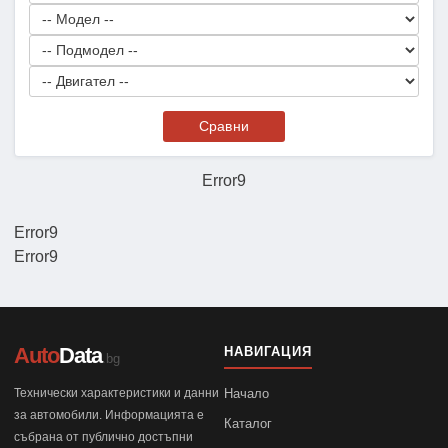
Сравни
Error9
Error9
Error9
Auto
Data
НАВИГАЦИЯ
.bg
Технически характеристики и данни
Начало
за автомобили. Информацията е
Каталог
събрана от публично достъпни