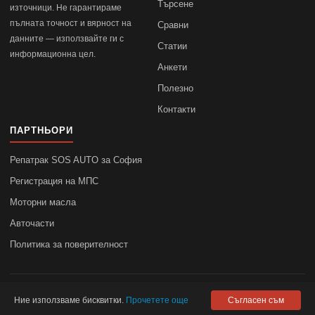
Търсене
източници. Не гарантираме
пълната точност и вярност на
Сравни
данните — използвайте ги с
Статии
информационна цел.
Анкети
Полезно
Контакти
ПАРТНЬОРИ
Репатрак SOS AUTO за София
Регистрация на МПС
Моторни масла
Авточасти
Политика за поверителност
© 2010–2026
autodata.bg
—
Поверителност
Ние използваме бисквитки.
Прочетете още
Съгласен съм
autodata.bg не носи отговорност за точността на данните.