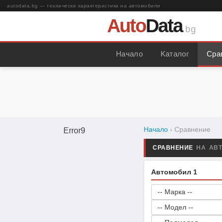
autodata.bg — технически характеристики на автомобили
Auto
Data
.bg
Начало
Kаталог
Сра
Начало
› Сравнение
Error9
СРАВНЕНИЕ
НА АВ
Автомобил 1