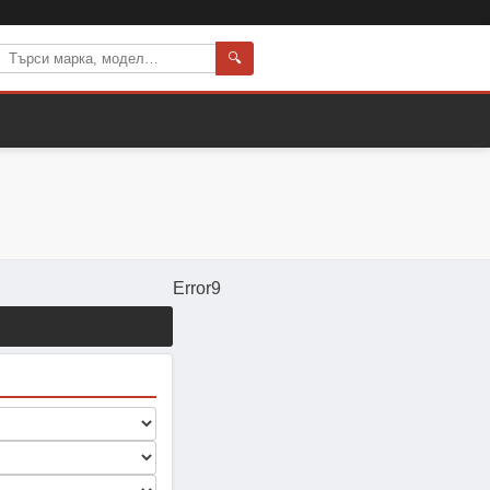
🔍
Error9