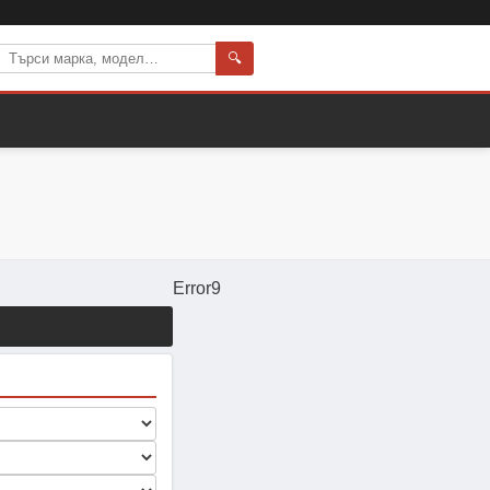
🔍
Error9