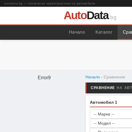
autodata.bg — технически характеристики на автомобили
Auto
Data
.bg
Начало
Kаталог
Сра
Начало
› Сравнение
Error9
СРАВНЕНИЕ
НА АВ
Автомобил 1