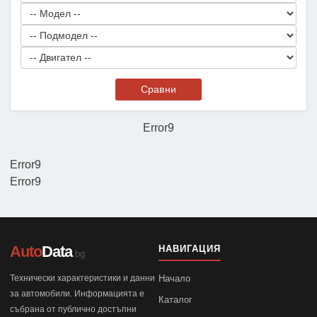
Сравни
Error9
Error9
Error9
Auto
Data
НАВИГАЦИЯ
.bg
Технически характеристики и данни
Начало
за автомобили. Информацията е
Каталог
събрана от публично достъпни