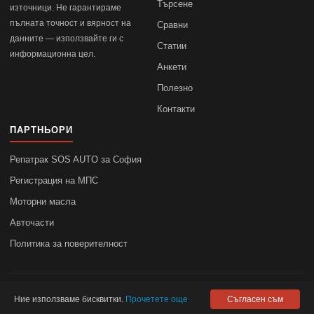
Търсене
източници. Не гарантираме
пълната точност и вярност на
Сравни
данните — използвайте ги с
Статии
информационна цел.
Анкети
Полезно
Контакти
ПАРТНЬОРИ
Репатрак SOS AUTO за София
Регистрация на МПС
Моторни масла
Авточасти
Политика за поверителност
© 2010–2026
autodata.bg
—
Поверителност
Ние използваме бисквитки.
Прочетете още
Съгласен съм
autodata.bg не носи отговорност за точността на данните.