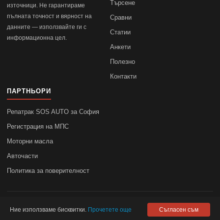
Търсене
източници. Не гарантираме
пълната точност и вярност на
Сравни
данните — използвайте ги с
Статии
информационна цел.
Анкети
Полезно
Контакти
ПАРТНЬОРИ
Репатрак SOS AUTO за София
Регистрация на МПС
Моторни масла
Авточасти
Политика за поверителност
© 2010–2026
autodata.bg
—
Поверителност
Ние използваме бисквитки.
Прочетете още
Съгласен съм
autodata.bg не носи отговорност за точността на данните.