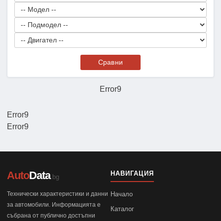
Сравни
Error9
Error9
Error9
Auto
Data
НАВИГАЦИЯ
.bg
Технически характеристики и данни
Начало
за автомобили. Информацията е
Каталог
събрана от публично достъпни