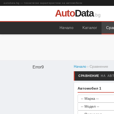
autodata.bg — технически характеристики на автомобили
Auto
Data
.bg
Начало
Kаталог
Сра
Начало
› Сравнение
Error9
СРАВНЕНИЕ
НА АВ
Автомобил 1