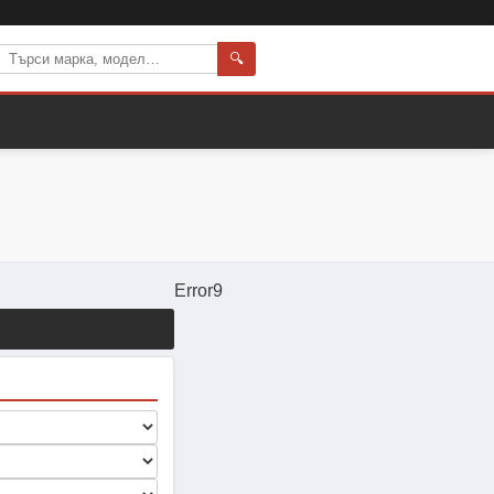
🔍
Error9