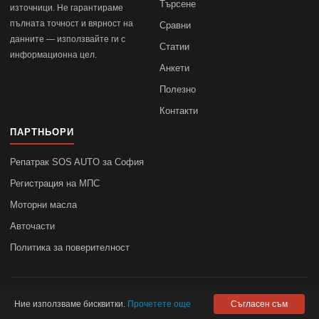
Търсене
източници. Не гарантираме
пълната точност и вярност на
Сравни
данните — използвайте ги с
Статии
информационна цел.
Анкети
Полезно
Контакти
ПАРТНЬОРИ
Репатрак SOS AUTO за София
Регистрация на МПС
Моторни масла
Авточасти
Политика за поверителност
© 2010–2026
autodata.bg
—
Поверителност
Ние използваме бисквитки.
Прочетете още
Съгласен съм
autodata.bg не носи отговорност за точността на данните.