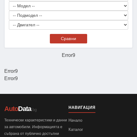
Сравни
Error9
Error9
Error9
Auto
Data
НАВИГАЦИЯ
.bg
Технически характеристики и данни
Начало
за автомобили. Информацията е
Каталог
събрана от публично достъпни