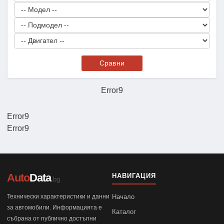
Сравни
Error9
Error9
Error9
Auto
Data
НАВИГАЦИЯ
.bg
Технически характеристики и данни
Начало
за автомобили. Информацията е
Каталог
събрана от публично достъпни