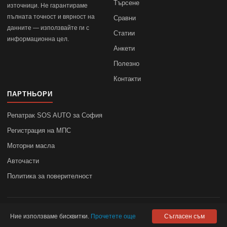
Търсене
източници. Не гарантираме
пълната точност и вярност на
Сравни
данните — използвайте ги с
Статии
информационна цел.
Анкети
Полезно
Контакти
ПАРТНЬОРИ
Репатрак SOS AUTO за София
Регистрация на МПС
Моторни масла
Авточасти
Политика за поверителност
© 2010–2026
autodata.bg
—
Поверителност
Ние използваме бисквитки.
Прочетете още
Съгласен съм
autodata.bg не носи отговорност за точността на данните.