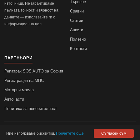
Търсене
източници. Не гарантираме
пълната точност и вярност на
Сравни
данните — използвайте ги с
Статии
информационна цел.
Анкети
Полезно
Контакти
ПАРТНЬОРИ
Репатрак SOS AUTO за София
Регистрация на МПС
Моторни масла
Авточасти
Политика за поверителност
© 2010–2026
autodata.bg
—
Поверителност
Ние използваме бисквитки.
Прочетете още
Съгласен съм
autodata.bg не носи отговорност за точността на данните.