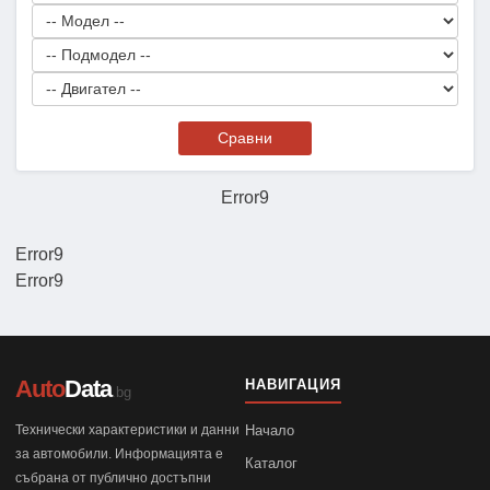
Сравни
Error9
Error9
Error9
Auto
Data
НАВИГАЦИЯ
.bg
Технически характеристики и данни
Начало
за автомобили. Информацията е
Каталог
събрана от публично достъпни