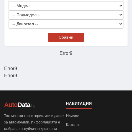
Сравни
Error9
Error9
Error9
Auto
Data
НАВИГАЦИЯ
.bg
Технически характеристики и данни
Начало
за автомобили. Информацията е
Каталог
събрана от публично достъпни