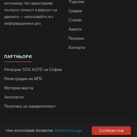
Търсене
източници. Не гарантираме
пълната точност и вярност на
Сравни
данните — използвайте ги с
Статии
информационна цел.
Анкети
Полезно
Контакти
ПАРТНЬОРИ
Репатрак SOS AUTO за София
Регистрация на МПС
Моторни масла
Авточасти
Политика за поверителност
© 2010–2026
autodata.bg
—
Поверителност
Ние използваме бисквитки.
Прочетете още
Съгласен съм
autodata.bg не носи отговорност за точността на данните.