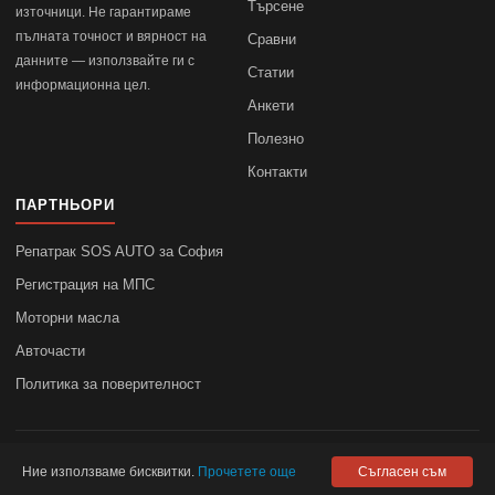
Търсене
източници. Не гарантираме
пълната точност и вярност на
Сравни
данните — използвайте ги с
Статии
информационна цел.
Анкети
Полезно
Контакти
ПАРТНЬОРИ
Репатрак SOS AUTO за София
Регистрация на МПС
Моторни масла
Авточасти
Политика за поверителност
© 2010–2026
autodata.bg
—
Поверителност
Ние използваме бисквитки.
Прочетете още
Съгласен съм
autodata.bg не носи отговорност за точността на данните.