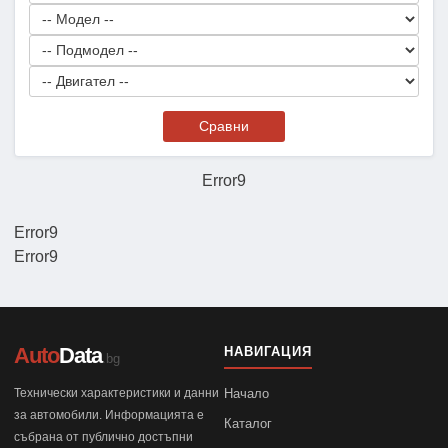
Сравни
Error9
Error9
Error9
Auto
Data
НАВИГАЦИЯ
.bg
Технически характеристики и данни
Начало
за автомобили. Информацията е
Каталог
събрана от публично достъпни