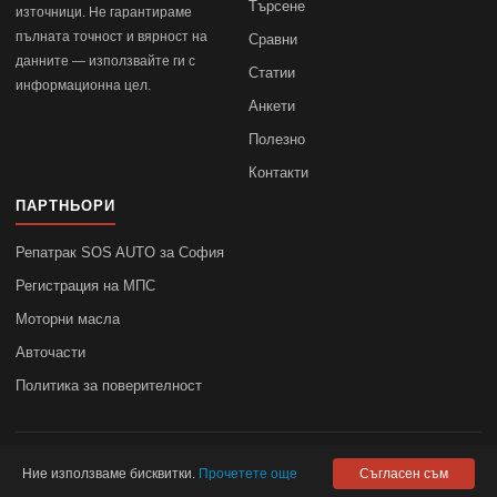
Търсене
източници. Не гарантираме
пълната точност и вярност на
Сравни
данните — използвайте ги с
Статии
информационна цел.
Анкети
Полезно
Контакти
ПАРТНЬОРИ
Репатрак SOS AUTO за София
Регистрация на МПС
Моторни масла
Авточасти
Политика за поверителност
© 2010–2026
autodata.bg
—
Поверителност
Ние използваме бисквитки.
Прочетете още
Съгласен съм
autodata.bg не носи отговорност за точността на данните.