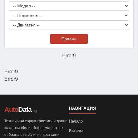
Сравни
Error9
Error9
Error9
Auto
Data
НАВИГАЦИЯ
.bg
Технически характеристики и данни
Начало
за автомобили. Информацията е
Каталог
събрана от публично достъпни