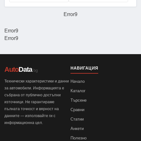
Error9
Error9
Error9
Auto
Data
НАВИГАЦИЯ
.bg
Технически характеристики и данни
Начало
за автомобили. Информацията е
Каталог
събрана от публично достъпни
Търсене
източници. Не гарантираме
пълната точност и вярност на
Сравни
данните — използвайте ги с
Статии
информационна цел.
Анкети
Полезно