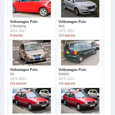
Volkswagen Polo
Volkswagen Polo
V Restyling
9N3
2014–2017
1975–2021
9 версии
143 версии
Volkswagen Polo
Volkswagen Polo
9N
6N/6KV
1975–2021
1975–2021
141 версии
141 версии