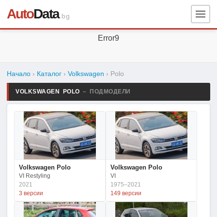
Auto
Data
.bg
Error9
Начало
›
Каталог
›
Volkswagen
›
Polo
VOLKSWAGEN POLO
– ПОДМОДЕЛИ
Volkswagen Polo
Volkswagen Polo
VI Restyling
VI
2021
1975–2021
3 версии
149 версии