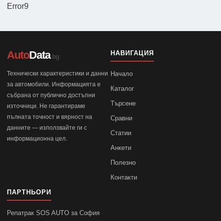
Error9
Auto
Data
НАВИГАЦИЯ
.bg
Технически характеристики и данни
Начало
за автомобили. Информацията е
Каталог
събрана от публично достъпни
Търсене
източници. Не гарантираме
пълната точност и вярност на
Сравни
данните — използвайте ги с
Статии
информационна цел.
Анкети
Полезно
Контакти
ПАРТНЬОРИ
Репатрак SOS AUTO за София