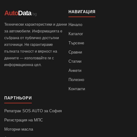
Auto
Data
НАВИГАЦИЯ
.bg
Технически характеристики и данни
Начало
за автомобили. Информацията е
Каталог
събрана от публично достъпни
Търсене
източници. Не гарантираме
пълната точност и вярност на
Сравни
данните — използвайте ги с
Статии
информационна цел.
Анкети
Полезно
Контакти
ПАРТНЬОРИ
Репатрак SOS AUTO за София
Регистрация на МПС
Моторни масла