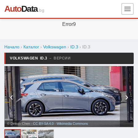
Auto
Data
.bg
Error9
Начало
›
Каталог
›
Volkswagen
›
ID.3
›
ID.3
VOLKSWAGEN ID.3
– ВЕРСИИ
‹
›
© Dinkun Chen ·
CC BY-SA 4.0
·
Wikimedia Commons