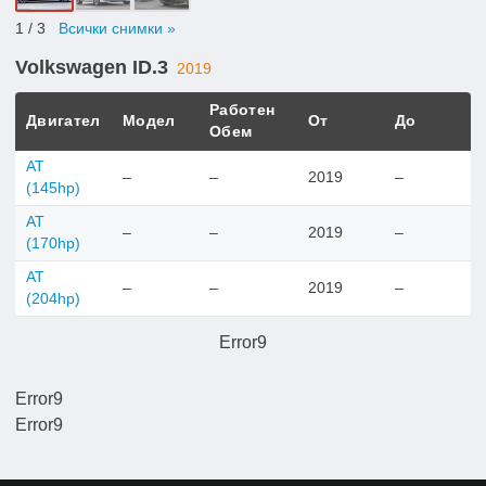
1
/ 3
Всички снимки »
Volkswagen ID.3
2019
Работен
Двигател
Модел
От
До
Обем
AT
–
–
2019
–
(145hp)
AT
–
–
2019
–
(170hp)
AT
–
–
2019
–
(204hp)
Error9
Error9
Error9