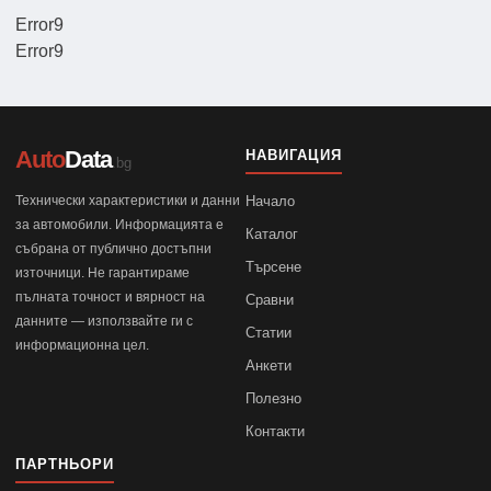
Error9
Error9
Auto
Data
НАВИГАЦИЯ
.bg
Технически характеристики и данни
Начало
за автомобили. Информацията е
Каталог
събрана от публично достъпни
Търсене
източници. Не гарантираме
пълната точност и вярност на
Сравни
данните — използвайте ги с
Статии
информационна цел.
Анкети
Полезно
Контакти
ПАРТНЬОРИ