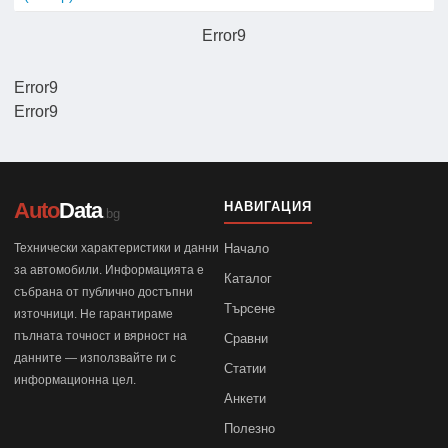
Error9
Error9
Error9
Auto
Data
НАВИГАЦИЯ
.bg
Технически характеристики и данни
Начало
за автомобили. Информацията е
Каталог
събрана от публично достъпни
Търсене
източници. Не гарантираме
пълната точност и вярност на
Сравни
данните — използвайте ги с
Статии
информационна цел.
Анкети
Полезно