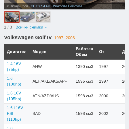
© Dinkun Chen ·
CC BY-SA 4.0
·
Wikimedia Commons
1
/ 3
Всички снимки »
Volkswagen Golf IV
1997–2003
Работен
Двигател
Модел
От
До
Обем
1.4 16V
AHW
1390 см3
1997
200
(75hp)
1.6
AEH/AKL/AKS/APF
1595 см3
1997
200
(100hp)
1.6 16V
ATN/AZD/AUS
1598 см3
2000
200
(105hp)
1.6 i 16V
FSI
BAD
1598 см3
2002
200
(110hp)
1.8