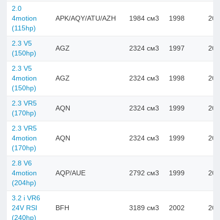
2.0
4motion
APK/AQY/ATU/AZH
1984 см3
1998
200
(115hp)
2.3 V5
AGZ
2324 см3
1997
200
(150hp)
2.3 V5
4motion
AGZ
2324 см3
1998
200
(150hp)
2.3 VR5
AQN
2324 см3
1999
200
(170hp)
2.3 VR5
4motion
AQN
2324 см3
1999
200
(170hp)
2.8 V6
4motion
AQP/AUE
2792 см3
1999
200
(204hp)
3.2 i VR6
24V RSI
BFH
3189 см3
2002
200
(240hp)