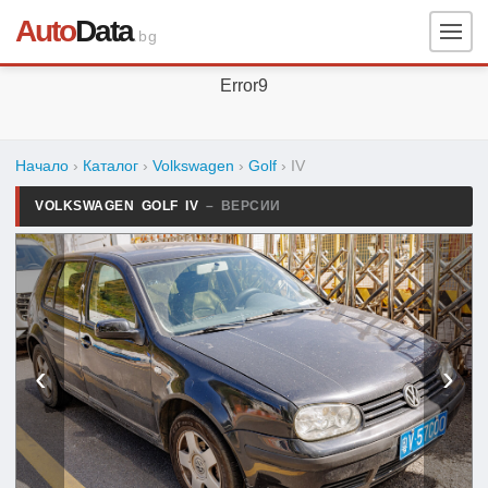
Auto
Data
.bg
Error9
Начало
›
Каталог
›
Volkswagen
›
Golf
›
IV
VOLKSWAGEN GOLF IV
– ВЕРСИИ
‹
›