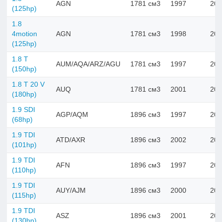
AGN
1781 см3
1997
200
(125hp)
1.8
4motion
AGN
1781 см3
1998
200
(125hp)
1.8 T
AUM/AQA/ARZ/AGU
1781 см3
1997
200
(150hp)
1.8 T 20 V
AUQ
1781 см3
2001
200
(180hp)
1.9 SDI
AGP/AQM
1896 см3
1997
200
(68hp)
1.9 TDI
ATD/AXR
1896 см3
2002
200
(101hp)
1.9 TDI
AFN
1896 см3
1997
200
(110hp)
1.9 TDI
AUY/AJM
1896 см3
2000
200
(115hp)
1.9 TDI
ASZ
1896 см3
2001
200
(130hp)