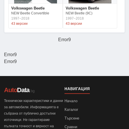
Volkswagen Beetle
Volkswagen Beetle
NEW Beetle Convertible
NEW Beetle (9C)
1997–2018
1997–2018
43 версии
43 версии
Error9
Error9
Error9
Auto
Data
НАВИГАЦИЯ
.bg
Технически характеристики и данни
Начало
за автомобили. Информацията е
Каталог
събрана от публично достъпни
Търсене
източници. Не гарантираме
пълната точност и вярност на
Сравни