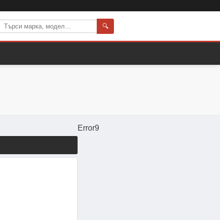
🔍
Error9