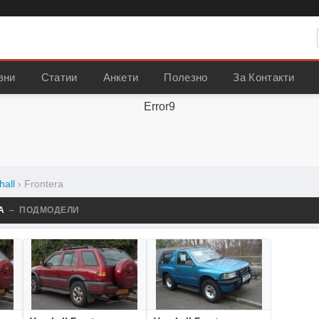
вни
Статии
Анкети
Полезно
За Контакти
Error9
hall
›
Frontera
RA
– ПОДМОДЕЛИ