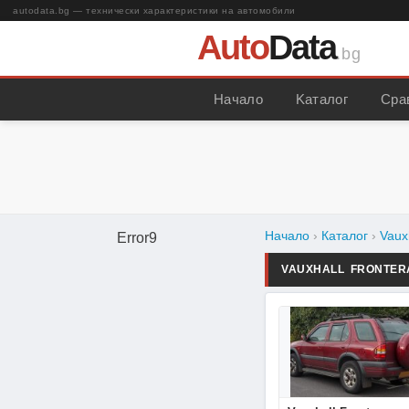
autodata.bg — технически характеристики на автомобили
Auto
Data
.bg
Начало
Kаталог
Сра
Начало
›
Каталог
›
Vaux
Error9
VAUXHALL FRONTE