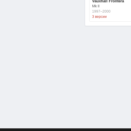
Vauxhall Frontera
Mk II
1997–2000
3 версии