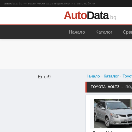
autodata.bg — технически характеристики на автомобили
Auto
Data
.bg
Начало
Kаталог
Сра
Начало
›
Каталог
›
Toyo
Error9
TOYOTA VOLTZ
– ПО