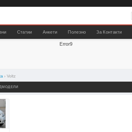
вни
Статии
Анкети
Полезно
За Контакти
Error9
ta
›
Voltz
ДМОДЕЛИ