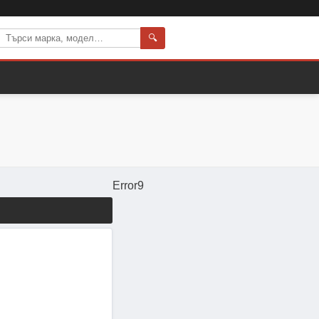
🔍
Error9