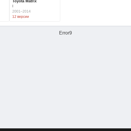
Toyota Matrix
I
2001–2014
12 версии
Error9