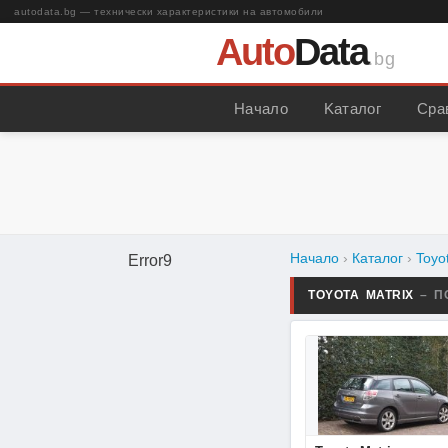
autodata.bg — технически характеристики на автомобили
Auto
Data
.bg
Начало
Kаталог
Сра
Начало
›
Каталог
›
Toyo
Error9
TOYOTA MATRIX
– П