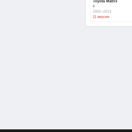
Toyota Matrix
II
2002–2014
11 версии