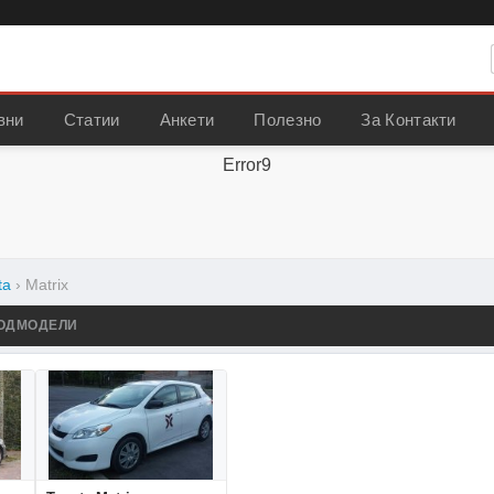
вни
Статии
Анкети
Полезно
За Контакти
Error9
ta
›
Matrix
ОДМОДЕЛИ