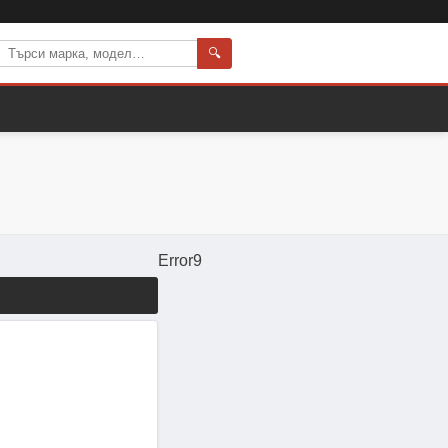
🔍
Error9