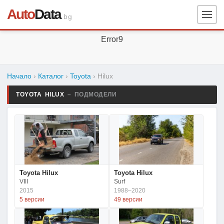
Auto
Data
.bg
Error9
Начало
›
Каталог
›
Toyota
›
Hilux
TOYOTA HILUX
– ПОДМОДЕЛИ
Toyota Hilux
Toyota Hilux
VIII
Surf
2015
1988–2020
5 версии
49 версии