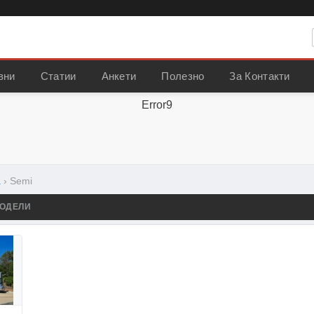
вни
Статии
Анкети
Полезно
За Контакти
Error9
a
›
Semi
ОДЕЛИ