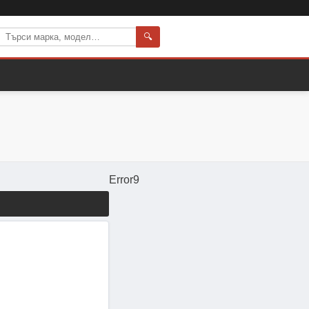
🔍
Error9