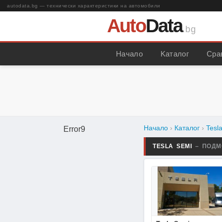
autodata.bg — технически характеристики на автомобили
Auto
Data
.bg
Начало
Kаталог
Сра
Начало
›
Каталог
›
Tesl
Error9
TESLA SEMI
– ПОДМ