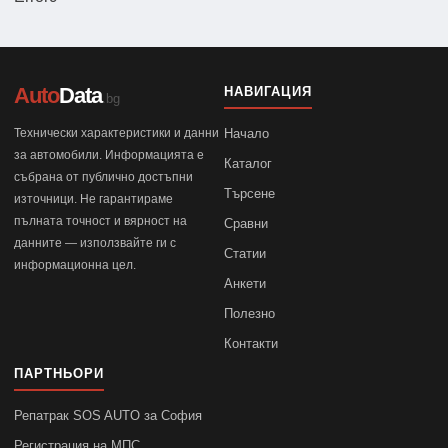
Auto
Data
НАВИГАЦИЯ
.bg
Технически характеристики и данни
Начало
за автомобили. Информацията е
Каталог
събрана от публично достъпни
Търсене
източници. Не гарантираме
пълната точност и вярност на
Сравни
данните — използвайте ги с
Статии
информационна цел.
Анкети
Полезно
Контакти
ПАРТНЬОРИ
Репатрак SOS AUTO за София
Регистрация на МПС