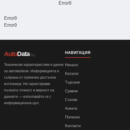
Error9
Error9
Error9
Auto
Data
НАВИГАЦИЯ
.bg
Технически характеристики и данни
Начало
за автомобили. Информацията е
Каталог
събрана от публично достъпни
Търсене
източници. Не гарантираме
пълната точност и вярност на
Сравни
данните — използвайте ги с
Статии
информационна цел.
Анкети
Полезно
Контакти