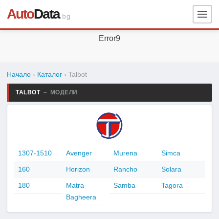
Auto
Data
.bg
Error9
Начало
›
Каталог
›
Talbot
TALBOT
– МОДЕЛИ
1307-1510
Avenger
Murena
Simca
160
Horizon
Rancho
Solara
180
Matra
Samba
Tagora
Bagheera