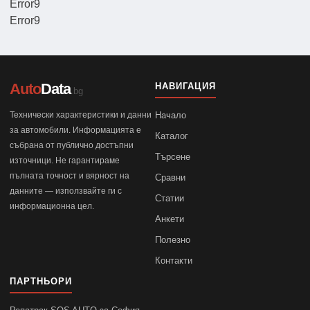
Error9
Error9
Auto
Data
НАВИГАЦИЯ
.bg
Технически характеристики и данни
Начало
за автомобили. Информацията е
Каталог
събрана от публично достъпни
Търсене
източници. Не гарантираме
пълната точност и вярност на
Сравни
данните — използвайте ги с
Статии
информационна цел.
Анкети
Полезно
Контакти
ПАРТНЬОРИ