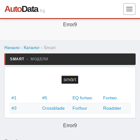
Auto
Data
.bg
Error9
Начало
›
Каталог
›
Smart
SMART
– МОДЕЛИ
#1
#5
EQ fortwo
Fortwo
#3
Crossblade
Forfour
Roadster
Error9