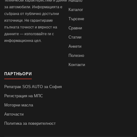
Технически характеристики и данни
Начало
за автомобили. Информацията е
Каталог
събрана от публично достъпни
Търсене
източници. Не гарантираме
пълната точност и вярност на
Сравни
данните — използвайте ги с
Статии
информационна цел.
Анкети
Полезно
Контакти
ПАРТНЬОРИ
Репатрак SOS AUTO за София
Регистрация на МПС
Моторни масла
Авточасти
Политика за поверителност