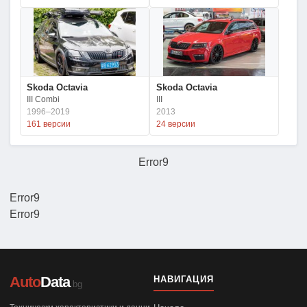
Skoda Octavia
Skoda Octavia
III Combi
III
1996–2019
2013
161 версии
24 версии
Error9
Error9
Error9
Auto
Data
НАВИГАЦИЯ
.bg