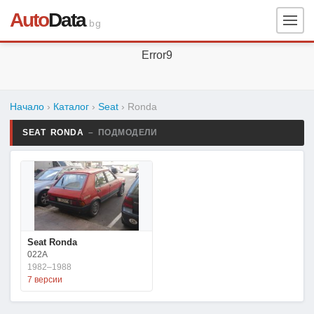
Auto
Data
.bg
Error9
Начало
›
Каталог
›
Seat
›
Ronda
SEAT RONDA
– ПОДМОДЕЛИ
Seat Ronda
022A
1982–1988
7 версии