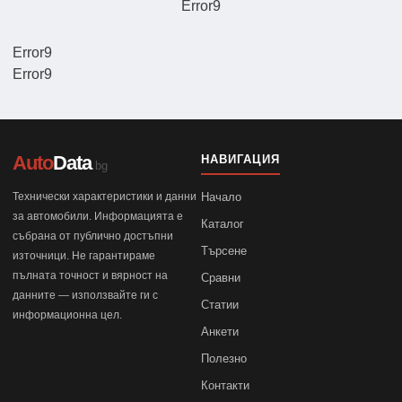
Error9
Error9
Error9
Auto
Data
НАВИГАЦИЯ
.bg
Технически характеристики и данни
Начало
за автомобили. Информацията е
Каталог
събрана от публично достъпни
Търсене
източници. Не гарантираме
пълната точност и вярност на
Сравни
данните — използвайте ги с
Статии
информационна цел.
Анкети
Полезно
Контакти