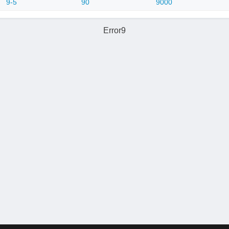
9-5
90
9000
Error9