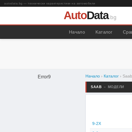
autodata.bg — технически характеристики на автомобили
Auto
Data
.bg
Начало
Kаталог
Сра
Начало
›
Каталог
›
Saa
Error9
SAAB
– МОДЕЛИ
9-2X