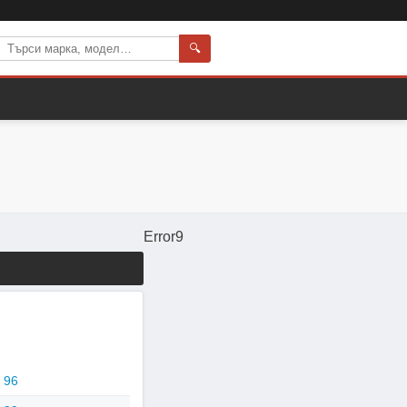
🔍
Error9
96