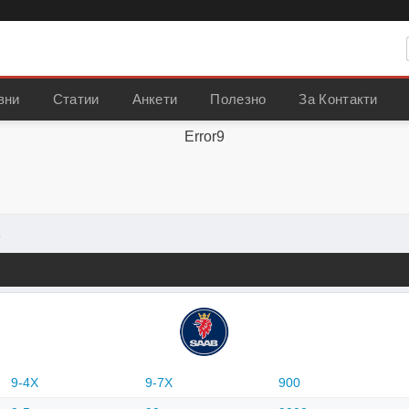
вни
Статии
Анкети
Полезно
За Контакти
Error9
b
9-4X
9-7X
900