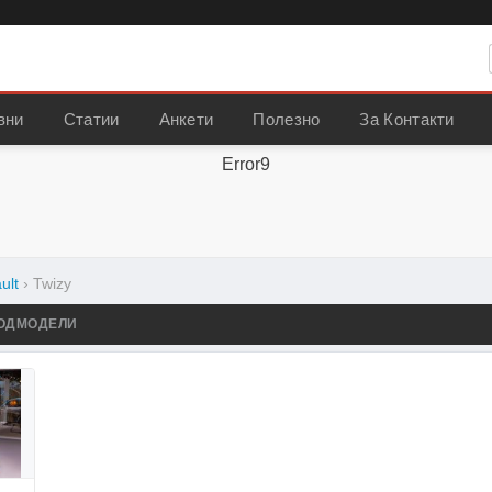
вни
Статии
Анкети
Полезно
За Контакти
Error9
ult
›
Twizy
ОДМОДЕЛИ