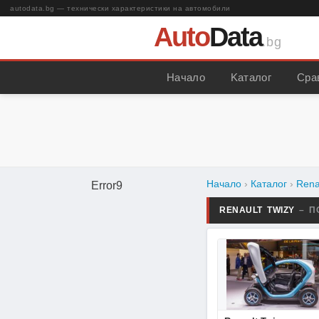
autodata.bg — технически характеристики на автомобили
Auto
Data
.bg
Начало
Kаталог
Сра
Начало
›
Каталог
›
Rena
Error9
RENAULT TWIZY
– П