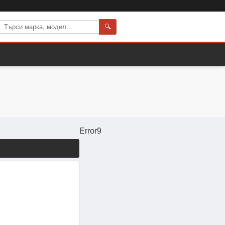
🔍
Error9