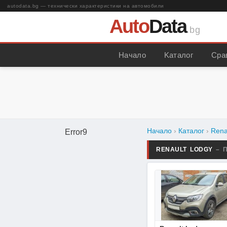
autodata.bg — технически характеристики на автомобили
Auto
Data
.bg
Начало
Kаталог
Сра
Начало
›
Каталог
›
Rena
Error9
RENAULT LODGY
– 