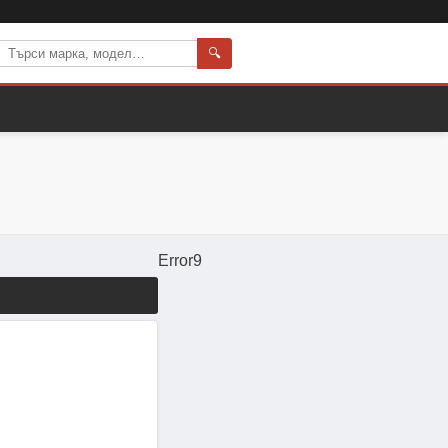
🔍
Error9