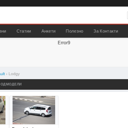
вни
Статии
Анкети
Полезно
За Контакти
Error9
ult
›
Lodgy
ПОДМОДЕЛИ