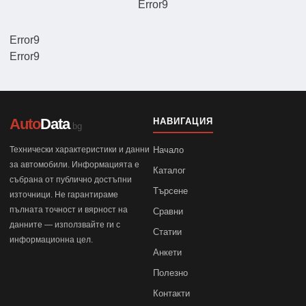
Error9
Error9
Error9
Auto
Data
НАВИГАЦИЯ
.bg
Технически характеристики и данни
Начало
за автомобили. Информацията е
Каталог
събрана от публично достъпни
Търсене
източници. Не гарантираме
пълната точност и вярност на
Сравни
данните — използвайте ги с
Статии
информационна цел.
Анкети
Полезно
Контакти