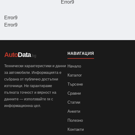
Error9
Error9
Error9
Auto
Data
НАВИГАЦИЯ
.bg
Технически характеристики и данни
Начало
за автомобили. Информацията е
Каталог
събрана от публично достъпни
Търсене
източници. Не гарантираме
пълната точност и вярност на
Сравни
данните — използвайте ги с
Статии
информационна цел.
Анкети
Полезно
Контакти