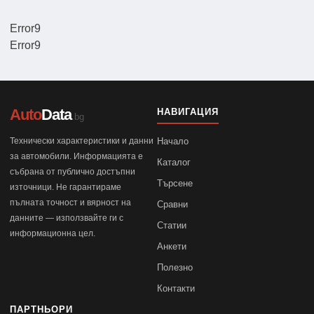
Error9
Error9
Auto
Data
НАВИГАЦИЯ
.bg
Технически характеристики и данни
Начало
за автомобили. Информацията е
Каталог
събрана от публично достъпни
Търсене
източници. Не гарантираме
пълната точност и вярност на
Сравни
данните — използвайте ги с
Статии
информационна цел.
Анкети
Полезно
Контакти
ПАРТНЬОРИ