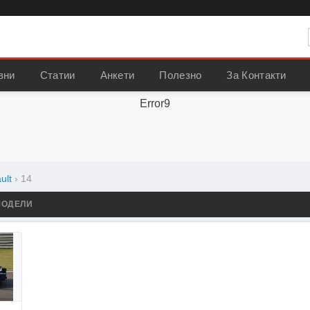
вни
Статии
Анкети
Полезно
За Контакти
Error9
ult
›
14
МОДЕЛИ