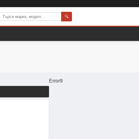
🔍
Error9