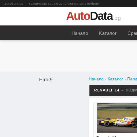
autodata.bg — технически характеристики на автомобили
Auto
Data
.bg
Начало
Kаталог
Сра
Начало
›
Каталог
›
Rena
Error9
RENAULT 14
– ПОД