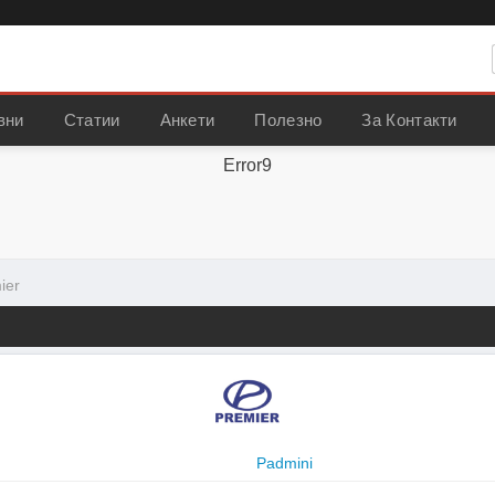
вни
Статии
Анкети
Полезно
За Контакти
Error9
ier
Padmini