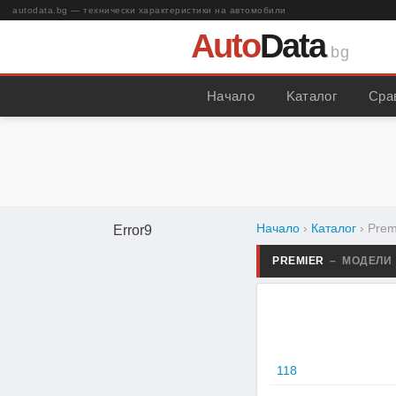
autodata.bg — технически характеристики на автомобили
Auto
Data
.bg
Начало
Kаталог
Сра
Начало
›
Каталог
›
Prem
Error9
PREMIER
– МОДЕЛИ
118