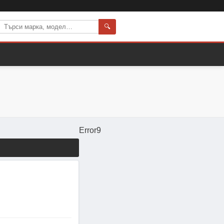
🔍
Error9