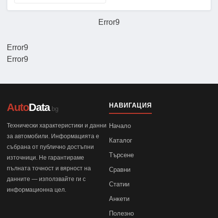
Error9
Error9
Error9
Auto
Data
НАВИГАЦИЯ
.bg
Технически характеристики и данни
Начало
за автомобили. Информацията е
Каталог
събрана от публично достъпни
Търсене
източници. Не гарантираме
пълната точност и вярност на
Сравни
данните — използвайте ги с
Статии
информационна цел.
Анкети
Полезно