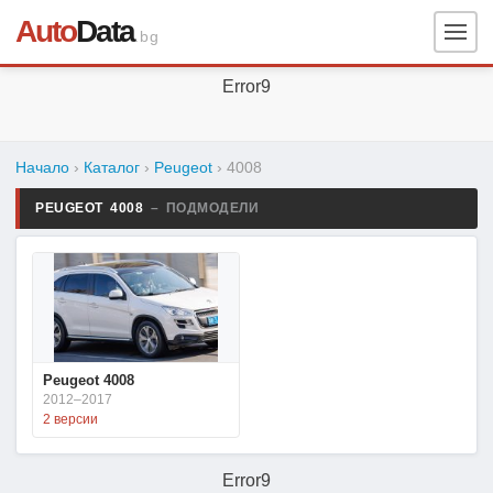
Auto
Data
.bg
Error9
Начало
›
Каталог
›
Peugeot
›
4008
PEUGEOT 4008
– ПОДМОДЕЛИ
Peugeot 4008
2012–2017
2 версии
Error9