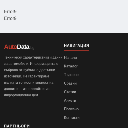
Error9
Error9
Auto
Data
НАВИГАЦИЯ
.bg
Технически характеристики и данни
Начало
за автомобили. Информацията е
Каталог
събрана от публично достъпни
Търсене
източници. Не гарантираме
пълната точност и вярност на
Сравни
данните — използвайте ги с
Статии
информационна цел.
Анкети
Полезно
Контакти
ПАРТНЬОРИ