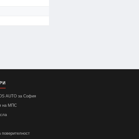
РИ
SOS AUTO за София
я на МПС
асла
а поверителност