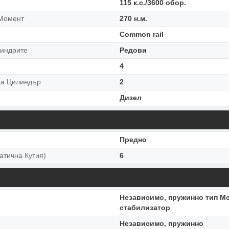
115 к.с./3600 обор.
Момент
270 н.м.
Common rail
индрите
Редови
4
На Цилиндър
2
Дизел
Предно
атична Кутия)
6
Независимо, пружинно тип Mc
стабилизатор
Независимо, пружинно