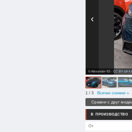
‹
© Alexander-93 ·
CC BY-SA 4.
1
/ 3
Всички снимки »
Сравни с друг моде
В ПРОИЗВОДСТВО
От