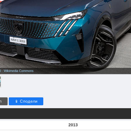
0
·
Wikimedia Commons
л
📱 Сподели
2013