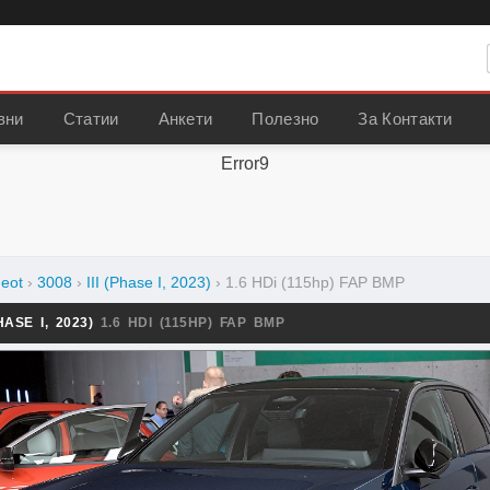
вни
Статии
Анкети
Полезно
За Контакти
Error9
eot
›
3008
›
III (Phase I, 2023)
›
1.6 HDi (115hp) FAP BMP
HASE I, 2023)
1.6 HDI (115HP) FAP BMP