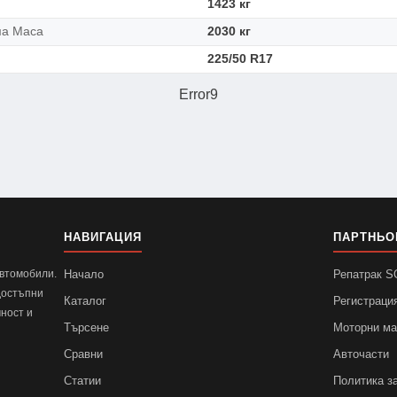
1423 кг
ма Маса
2030 кг
225/50 R17
Error9
НАВИГАЦИЯ
ПАРТНЬО
автомобили.
Начало
Репатрак 
достъпни
Каталог
Регистраци
ност и
Търсене
Моторни м
Сравни
Авточасти
Статии
Политика з