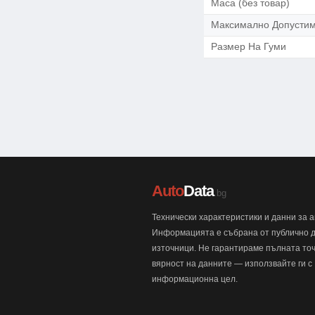
Маса (без товар)
Максимално Допусти
Размер На Гуми
Auto
Data
.bg
Технически характеристики и данни за 
Информацията е събрана от публично 
източници. Не гарантираме пълната точ
вярност на данните — използвайте ги с
информационна цел.