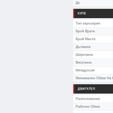
До
КУПЕ
Тип каросерия
Брой Врати
Брой Места
Дължина
Широчина
Височина
Междуосие
Минимален Обем На 
ДВИГАТЕЛ
Разположение
Работен Обем