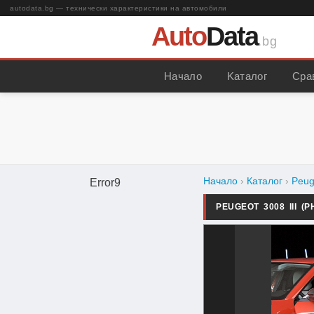
autodata.bg — технически характеристики на автомобили
Auto
Data
.bg
Начало
Kаталог
Сра
Начало
›
Каталог
›
Peug
Error9
PEUGEOT 3008 III (P