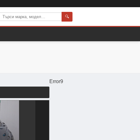
🔍
Error9