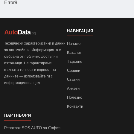
Error9
Auto
Data
НАВИГАЦИЯ
.bg
Технически характеристики и данни
Начало
за автомобили. Информацията е
Каталог
събрана от публично достъпни
Търсене
източници. Не гарантираме
пълната точност и вярност на
Сравни
данните — използвайте ги с
Статии
информационна цел.
Анкети
Полезно
Контакти
ПАРТНЬОРИ
Репатрак SOS AUTO за София